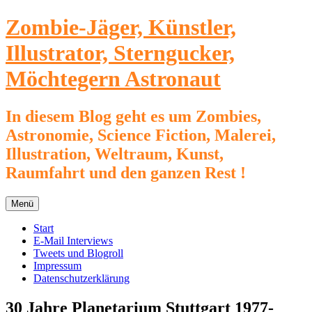
Zum
Zombie-Jäger, Künstler,
Inhalt
springen
Illustrator, Sterngucker,
Möchtegern Astronaut
In diesem Blog geht es um Zombies,
Astronomie, Science Fiction, Malerei,
Illustration, Weltraum, Kunst,
Raumfahrt und den ganzen Rest !
Menü
Start
E-Mail Interviews
Tweets und Blogroll
Impressum
Datenschutzerklärung
30 Jahre Planetarium Stuttgart 1977-