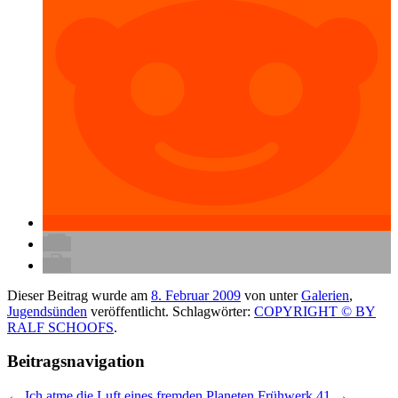
Dieser Beitrag wurde am
8. Februar 2009
von
unter
Galerien
,
Jugendsünden
veröffentlicht. Schlagwörter:
COPYRIGHT © BY
RALF SCHOOFS
.
Beitragsnavigation
←
Ich atme die Luft eines fremden Planeten
Frühwerk 41
→