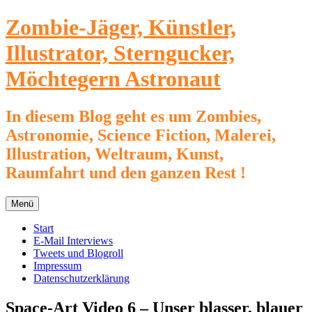
Zum
Zombie-Jäger, Künstler,
Inhalt
springen
Illustrator, Sterngucker,
Möchtegern Astronaut
In diesem Blog geht es um Zombies,
Astronomie, Science Fiction, Malerei,
Illustration, Weltraum, Kunst,
Raumfahrt und den ganzen Rest !
Menü
Start
E-Mail Interviews
Tweets und Blogroll
Impressum
Datenschutzerklärung
Space-Art Video 6 – Unser blasser, blauer