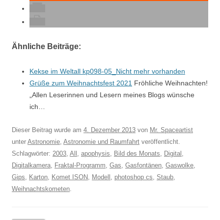
Ähnliche Beiträge:
Kekse im Weltall kp098-05_Nicht mehr vorhanden
Grüße zum Weihnachtsfest 2021
Fröhliche Weihnachten!
„Allen Leserinnen und Lesern meines Blogs wünsche
ich…
Dieser Beitrag wurde am
4. Dezember 2013
von
Mr. Spaceartist
unter
Astronomie
,
Astronomie und Raumfahrt
veröffentlicht.
Schlagwörter:
2003
,
All
,
apophysis
,
Bild des Monats
,
Digital
,
Digitalkamera
,
Fraktal-Programm
,
Gas
,
Gasfontänen
,
Gaswolke
,
Gips
,
Karton
,
Komet ISON
,
Modell
,
photoshop cs
,
Staub
,
Weihnachtskometen
.