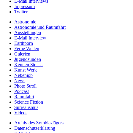
E-Mail Interviews
Impressum
Twitter
Astronomie
Astronomie und Raumfahrt
Ausstellungen
E-Mail Interview
Earthporn
Ferne Welten
Galerien
Jugendsünden
Kennen Sie . . .
Kunst Werk
Nebenjob
News
Photo Stroll
Podcast
Raumfahrt
Science Fiction
Surrealismus
Videos
Archiv des Zombie-Jägers
Datenschutzerklärung