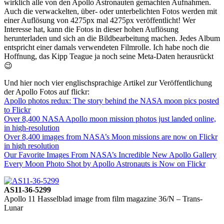
wirklich alle von den Apollo Astronauten gemachten Aufnahmen.
Auch die verwackelten, über- oder unterbelichten Fotos werden mit
einer Auflösung von 4275px mal 4275px veröffentlicht! Wer
Interesse hat, kann die Fotos in dieser hohen Auflösung
herunterladen und sich an die Bildbearbeitung machen. Jedes Album
entspricht einer damals verwendeten Filmrolle. Ich habe noch die
Hoffnung, das Kipp Teague ja noch seine Meta-Daten herausrückt
😉
Und hier noch vier englischsprachige Artikel zur Veröffentlichung
der Apollo Fotos auf flickr:
Apollo photos redux: The story behind the NASA moon pics posted
to Flickr
Over 8,400 NASA Apollo moon mission photos just landed online,
in high-resolution
Over 8,400 images from NASA’s Moon missions are now on Flickr
in high resolution
Our Favorite Images From NASA’s Incredible New Apollo Gallery
Every Moon Photo Shot by Apollo Astronauts is Now on Flickr
AS11-36-5299
Apollo 11 Hasselblad image from film magazine 36/N – Trans-
Lunar