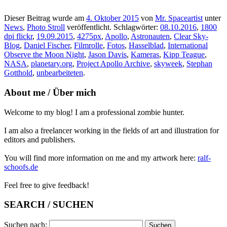
Dieser Beitrag wurde am
4. Oktober 2015
von
Mr. Spaceartist
unter
News
,
Photo Stroll
veröffentlicht. Schlagwörter:
08.10.2016
,
1800
dpi flickr
,
19.09.2015
,
4275px
,
Apollo
,
Astronauten
,
Clear Sky-
Blog
,
Daniel Fischer
,
Filmrolle
,
Fotos
,
Hasselblad
,
International
Observe the Moon Night
,
Jason Davis
,
Kameras
,
Kipp Teague
,
NASA
,
planetary.org
,
Project Apollo Archive
,
skyweek
,
Stephan
Gotthold
,
unbearbeiteten
.
About me / Über mich
Welcome to my blog! I am a professional zombie hunter.
I am also a freelancer working in the fields of art and illustration for
editors and publishers.
You will find more information on me and my artwork here:
ralf-
schoofs.de
Feel free to give feedback!
SEARCH / SUCHEN
Suchen nach: