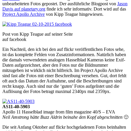
unbearbeiteten Fotos gepostet. Der ausführliche Blogpost von
Jason
Davis auf planetary.org
finde ich sehr informativ. Dort wird auf das
Project Apollo Archive
von Kipp Teague hingewiesen.
Post von Kipp Teague auf seiner Seite
auf facebook
Ein Nachteil, den ich bei den auf flickr veröffentlichen Fotos sehe,
ist das komplette Fehlen von Zusatzinformationen. Natürlich haben
die damals verwendeten analogen Hasselblad Kameras keine Exif-
Daten aufgezeichnet, aber den Fotos nur die Bildnummer
mitzugeben ist wirklich nicht hilfreich. Im Project Apollo Archive
sind fast alle Fotos mit einer Beschreibung versehen. Gut, dort fehlt
oft auch das Datum der Aufnahme, und die Beschreibungen sind
recht knapp. Auch sind nur die ‘guten’ Fotos aufgelistet und die
Auflösung der Fotos betragt maximal 2340px mal 2359px.
AS11-40-5903
Apollo 11 Hasselblad image from film magazine 40/S – EVA
Neil Amstrong hätte Buzz Aldrin beinahe den Kopf abgeschnitten
🙂
Die seit Anfang Oktober auf flickr hochgeladenen Fotos beinhalten