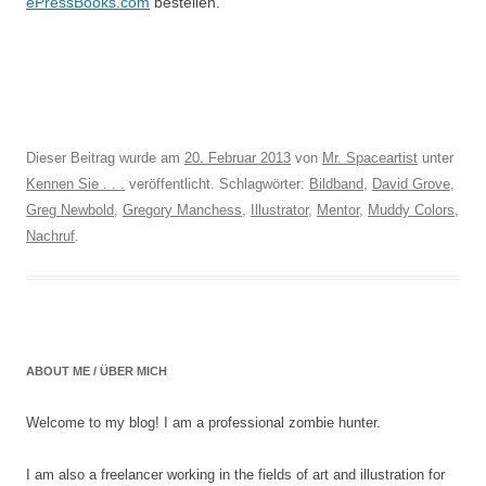
ePressBooks.com
bestellen.
Dieser Beitrag wurde am
20. Februar 2013
von
Mr. Spaceartist
unter
Kennen Sie . . .
veröffentlicht. Schlagwörter:
Bildband
,
David Grove
,
Greg Newbold
,
Gregory Manchess
,
Illustrator
,
Mentor
,
Muddy Colors
,
Nachruf
.
ABOUT ME / ÜBER MICH
Welcome to my blog! I am a professional zombie hunter.
I am also a freelancer working in the fields of art and illustration for