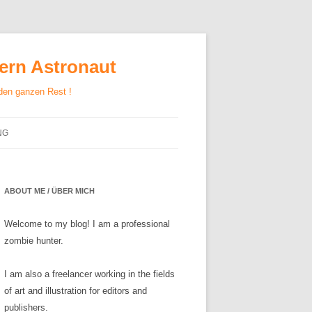
gern Astronaut
 den ganzen Rest !
NG
ABOUT ME / ÜBER MICH
Welcome to my blog! I am a professional
zombie hunter.
I am also a freelancer working in the fields
of art and illustration for editors and
publishers.