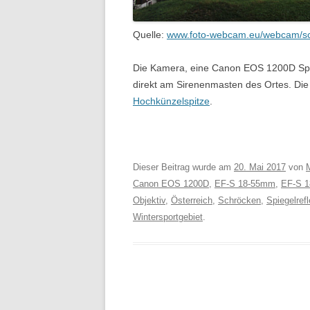
Quelle:
www.foto-webcam.eu/webcam/s
Die Kamera, eine Canon EOS 1200D Spieg
direkt am Sirenenmasten des Ortes. Die
Hochkünzelspitze
.
Dieser Beitrag wurde am
20. Mai 2017
von
M
Canon EOS 1200D
,
EF-S 18-55mm
,
EF-S 1
Objektiv
,
Österreich
,
Schröcken
,
Spiegelref
Wintersportgebiet
.