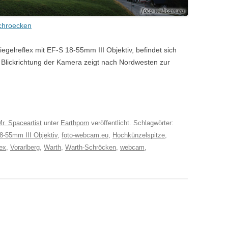
chroecken
elreflex mit EF-S 18-55mm III Objektiv, befindet sich
 Blickrichtung der Kamera zeigt nach Nordwesten zur
r. Spaceartist
unter
Earthporn
veröffentlicht. Schlagwörter:
8-55mm III Objektiv
,
foto-webcam.eu
,
Hochkünzelspitze
,
lex
,
Vorarlberg
,
Warth
,
Warth-Schröcken
,
webcam
,