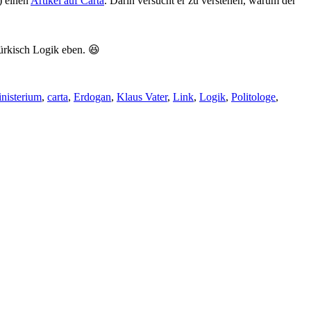
) einen
Artikel auf Carta
. Darin versucht er zu verstehen, warum der
Türkisch Logik eben. 😆
nisterium
,
carta
,
Erdogan
,
Klaus Vater
,
Link
,
Logik
,
Politologe
,