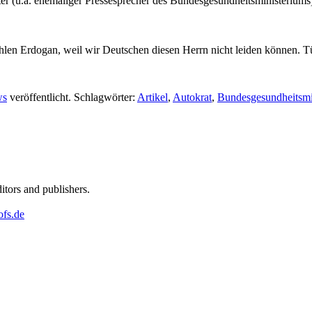
ter (u.a. ehemaliger Pressesprecher des Bundesgesundheitsministeriums
wählen Erdogan, weil wir Deutschen diesen Herrn nicht leiden können. 
ws
veröffentlicht. Schlagwörter:
Artikel
,
Autokrat
,
Bundesgesundheitsmi
ditors and publishers.
ofs.de