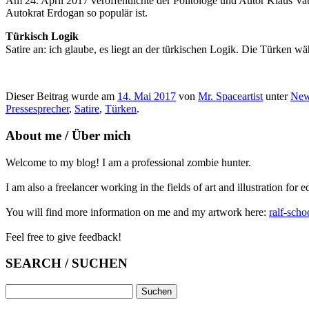
Am 24. April 2017 veröffentlichte der Politologe und Autor Klaus Va
Autokrat Erdogan so populär ist.
Türkisch Logik
Satire an: ich glaube, es liegt an der türkischen Logik. Die Türken 
Dieser Beitrag wurde am
14. Mai 2017
von
Mr. Spaceartist
unter
Ne
Pressesprecher
,
Satire
,
Türken
.
About me / Über mich
Welcome to my blog! I am a professional zombie hunter.
I am also a freelancer working in the fields of art and illustration for e
You will find more information on me and my artwork here:
ralf-scho
Feel free to give feedback!
SEARCH / SUCHEN
Suchen
nach: