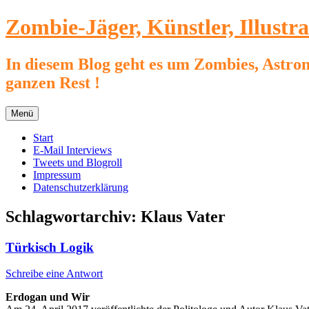
Zum
Zombie-Jäger, Künstler, Illustr
Inhalt
springen
In diesem Blog geht es um Zombies, Astron
ganzen Rest !
Menü
Start
E-Mail Interviews
Tweets und Blogroll
Impressum
Datenschutzerklärung
Schlagwortarchiv:
Klaus Vater
Türkisch Logik
Schreibe eine Antwort
Erdogan und Wir