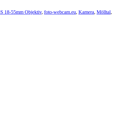
S 18-55mm Objektiv
,
foto-webcam.eu
,
Kamera
,
Mölltal
,