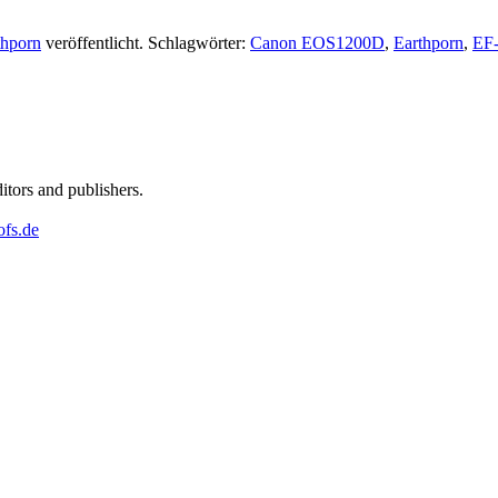
thporn
veröffentlicht. Schlagwörter:
Canon EOS1200D
,
Earthporn
,
EF-
ditors and publishers.
ofs.de