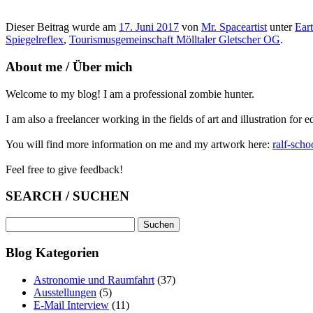
Dieser Beitrag wurde am
17. Juni 2017
von
Mr. Spaceartist
unter
Ear
Spiegelreflex
,
Tourismusgemeinschaft Mölltaler Gletscher OG
.
About me / Über mich
Welcome to my blog! I am a professional zombie hunter.
I am also a freelancer working in the fields of art and illustration for e
You will find more information on me and my artwork here:
ralf-scho
Feel free to give feedback!
SEARCH / SUCHEN
Suchen
nach:
Blog Kategorien
Astronomie und Raumfahrt
(37)
Ausstellungen
(5)
E-Mail Interview
(11)