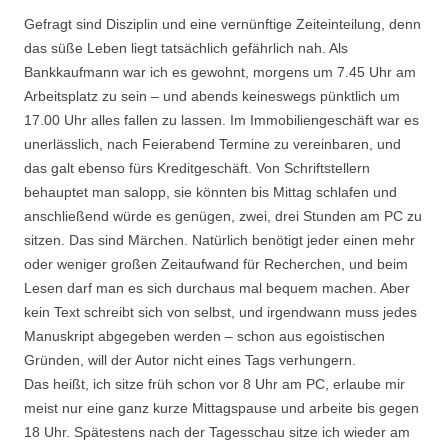
Gefragt sind Disziplin und eine vernünftige Zeiteinteilung, denn
das süße Leben liegt tatsächlich gefährlich nah. Als
Bankkaufmann war ich es gewohnt, morgens um 7.45 Uhr am
Arbeitsplatz zu sein – und abends keineswegs pünktlich um
17.00 Uhr alles fallen zu lassen. Im Immobiliengeschäft war es
unerlässlich, nach Feierabend Termine zu vereinbaren, und
das galt ebenso fürs Kreditgeschäft. Von Schriftstellern
behauptet man salopp, sie könnten bis Mittag schlafen und
anschließend würde es genügen, zwei, drei Stunden am PC zu
sitzen. Das sind Märchen. Natürlich benötigt jeder einen mehr
oder weniger großen Zeitaufwand für Recherchen, und beim
Lesen darf man es sich durchaus mal bequem machen. Aber
kein Text schreibt sich von selbst, und irgendwann muss jedes
Manuskript abgegeben werden – schon aus egoistischen
Gründen, will der Autor nicht eines Tags verhungern.
Das heißt, ich sitze früh schon vor 8 Uhr am PC, erlaube mir
meist nur eine ganz kurze Mittagspause und arbeite bis gegen
18 Uhr. Spätestens nach der Tagesschau sitze ich wieder am