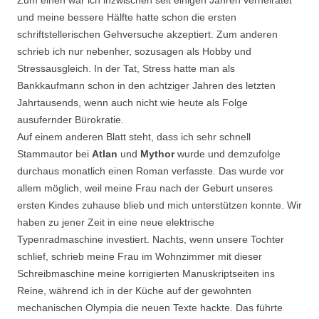
Zum einen war ich inzwischen seit einigen Jahren verheiratet
und meine bessere Hälfte hatte schon die ersten
schriftstellerischen Gehversuche akzeptiert. Zum anderen
schrieb ich nur nebenher, sozusagen als Hobby und
Stressausgleich. In der Tat, Stress hatte man als
Bankkaufmann schon in den achtziger Jahren des letzten
Jahrtausends, wenn auch nicht wie heute als Folge
ausufernder Bürokratie.
Auf einem anderen Blatt steht, dass ich sehr schnell
Stammautor bei
Atlan
und
Mythor
wurde und demzufolge
durchaus monatlich einen Roman verfasste. Das wurde vor
allem möglich, weil meine Frau nach der Geburt unseres
ersten Kindes zuhause blieb und mich unterstützen konnte. Wir
haben zu jener Zeit in eine neue elektrische
Typenradmaschine investiert. Nachts, wenn unsere Tochter
schlief, schrieb meine Frau im Wohnzimmer mit dieser
Schreibmaschine meine korrigierten Manuskriptseiten ins
Reine, während ich in der Küche auf der gewohnten
mechanischen Olympia die neuen Texte hackte. Das führte