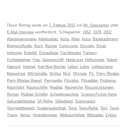
Dieser Beitrag wurde am
7. Februar 2015
von
Mr. Spaceartist
unter
E-Mail Interview
veröffentlicht. Schlagwörter:
1952
,
1978
,
2002
,
Abenteuerromane
,
Arbeitsplatz
,
Astra
,
Atlan
,
Autor
,
Bankkaufmann
,
Brennstoffzelle
,
Buch
,
Bücher
,
Comicserie
,
Disziplin
,
Email
Interview
,
Erdorbit
,
Erstauflage
,
Fachliteratur
,
Fantasy
,
Fichtelgebirge
,
Frau
,
Geisterschiff
,
Hardcover
,
Heftromane
,
Hubert
Haensel
,
Internet
,
Karl-May-Bücher
,
Leben
,
Lehre
,
Leihbücherei
,
Manuskript
,
Milchstraße
,
Mythor
,
Nick
,
Olympia
,
PC
,
Perry Rhodan
,
Perry Rhodan Report
,
Perrypedia
,
Piccolos
,
Pilzwälder
,
Probleme
,
Raumfahrt
,
Raumschiffe
,
Realität
,
Recherche
,
Risszeichnungen
,
Roman
,
Rüdiger Schäfer
,
Schreibmaschine
,
Science-Fiction-Serie
,
Sekundärliteratur
,
SF-Reihe
,
Silberband
,
Stammautor
,
Storywettbewerb
,
Studienaufenthalt
,
Terra
,
Terra-Reihe
,
Text
,
Texte
,
Traum
,
Venus
,
Veränderungen
,
Weltraumfahrer
,
Wikipedia
,
Zyklus
.