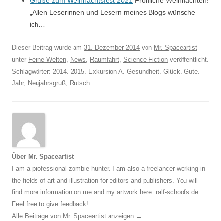
Grüße zum Weihnachtsfest 2021
Fröhliche Weihnachten!
„Allen Leserinnen und Lesern meines Blogs wünsche
ich…
Dieser Beitrag wurde am
31. Dezember 2014
von
Mr. Spaceartist
unter
Ferne Welten
,
News
,
Raumfahrt
,
Science Fiction
veröffentlicht.
Schlagwörter:
2014
,
2015
,
Exkursion A
,
Gesundheit
,
Glück
,
Gute
,
Jahr
,
Neujahrsgruß
,
Rutsch
.
Über Mr. Spaceartist
I am a professional zombie hunter. I am also a freelancer working in
the fields of art and illustration for editors and publishers. You will
find more information on me and my artwork here: ralf-schoofs.de
Feel free to give feedback!
Alle Beiträge von Mr. Spaceartist anzeigen
→