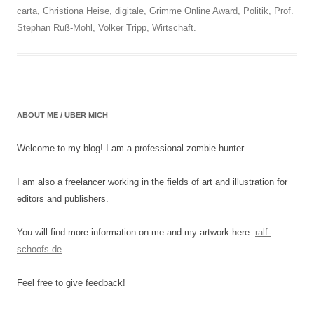
carta
,
Christiona Heise
,
digitale
,
Grimme Online Award
,
Politik
,
Prof.
Stephan Ruß-Mohl
,
Volker Tripp
,
Wirtschaft
.
ABOUT ME / ÜBER MICH
Welcome to my blog! I am a professional zombie hunter.
I am also a freelancer working in the fields of art and illustration for
editors and publishers.
You will find more information on me and my artwork here:
ralf-
schoofs.de
Feel free to give feedback!