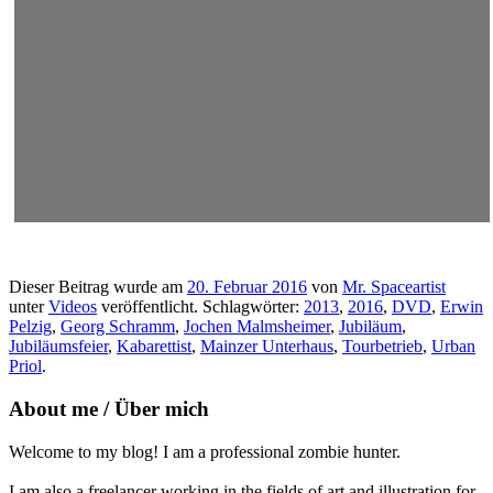
Dieser Beitrag wurde am
20. Februar 2016
von
Mr. Spaceartist
unter
Videos
veröffentlicht. Schlagwörter:
2013
,
2016
,
DVD
,
Erwin
Pelzig
,
Georg Schramm
,
Jochen Malmsheimer
,
Jubiläum
,
Jubiläumsfeier
,
Kabarettist
,
Mainzer Unterhaus
,
Tourbetrieb
,
Urban
Priol
.
About me / Über mich
Welcome to my blog! I am a professional zombie hunter.
I am also a freelancer working in the fields of art and illustration for