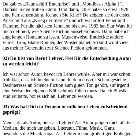
Da gab es „Raumschiff Enterprise“ und „Mondbasis Alpha 1“.
Damals in den frühen 70ern. Und dann, ich schätze so etwa 1978
eine Fernsehsendung. Kennen Sie Kino? Da zeigten sie den ersten
Ausschnitt aus „Krieg der Sterne“ und ich war sofort Feuer und
Flamme. Für die nächsten Jahre, so bis etwa 1983 hat Star Wars für
mich definiert, wie Science Fiction aussehen muss. Dann habe ich
angefangen Romane zu lesen. Massenweise. Entdeckte andere
Filme. Tron, Blade Runner, der Wüstenplanet. So sind wohl viele
aus meiner Generation zur Science Fiction gekommen.
02) Du bist von Beruf Lehrer. Fiel Dir die Entscheidung Autor
zu werden leicht?
Ich war schon Autor, bevor ich Lehrer wurde. Aber mir war schon
früh klar, dass ich in einem Land, in dem das zur Schau gestellte
Desinteresse an Science Fiction zum guten Ton gehört, auf irgend
eine Weise den eigenen Kühlschrank füllen muss. Da ich Physik
studiert hatte, bot es sich an, Lehrer zu werden.
03) Was hat Dich in Deinem beruflichen Leben entscheidend
geprägt?
Meinst du als Autor, oder als Lehrer? Als Autor prägen mich all die
Medien, die mich umgeben. Literatur, Filme, Musik. Ganz
besonders die Musik sogar. Als Lehrer meine großartigen Kollegen.