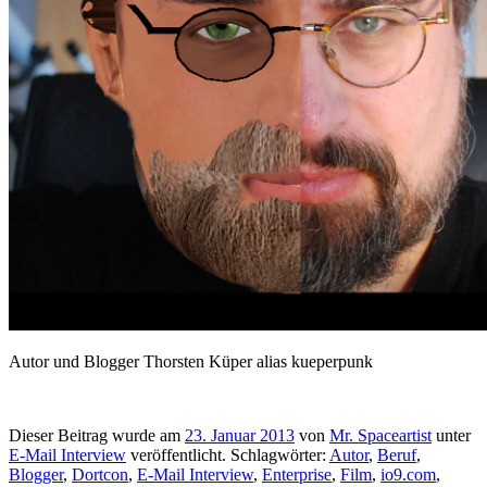
Autor und Blogger Thorsten Küper alias kueperpunk
Dieser Beitrag wurde am
23. Januar 2013
von
Mr. Spaceartist
unter
E-Mail Interview
veröffentlicht. Schlagwörter:
Autor
,
Beruf
,
Blogger
,
Dortcon
,
E-Mail Interview
,
Enterprise
,
Film
,
io9.com
,