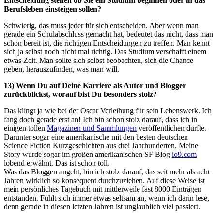
Entscheidung stehen ob Sie ein Studium beginnen oder in das
Berufsleben einsteigen sollen?
Schwierig, das muss jeder für sich entscheiden. Aber wenn man
gerade ein Schulabschluss gemacht hat, bedeutet das nicht, dass man
schon bereit ist, die richtigen Entscheidungen zu treffen. Man kennt
sich ja selbst noch nicht mal richtig. Das Studium verschafft einem
etwas Zeit. Man sollte sich selbst beobachten, sich die Chance
geben, herauszufinden, was man will.
13) Wenn Du auf Deine Karriere als Autor und Blogger
zurückblickst, worauf bist Du besonders stolz?
Das klingt ja wie bei der Oscar Verleihung für sein Lebenswerk. Ich
fang doch gerade erst an! Ich bin schon stolz darauf, dass ich in
einigen tollen
Magazinen und Sammlungen
veröffentlichen durfte.
Darunter sogar eine amerikanische mit den besten deutschen
Science Fiction Kurzgeschichten aus drei Jahrhunderten. Meine
Story wurde sogar im großen amerikanischen SF Blog
io9.com
lobend erwähnt. Das ist schon toll.
Was das Bloggen angeht, bin ich stolz darauf, das seit mehr als acht
Jahren wirklich so konsequent durchzuziehen. Auf diese Weise ist
mein persönliches Tagebuch mit mittlerweile fast 8000 Einträgen
entstanden. Fühlt sich immer etwas seltsam an, wenn ich darin lese,
denn gerade in diesen letzten Jahren ist unglaublich viel passiert.