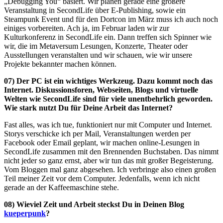
„Debugging You“ basiert. Wir planen gerade eine größere
Veranstaltung in SecondLife über E-Publishing, sowie ein
Steampunk Event und für den Dortcon im März muss ich auch noch
einiges vorbereiten. Ach ja, im Februar laden wir zur
Kulturkonferenz in SecondLife ein. Dann treffen sich Spinner wie
wir, die im Metaversum Lesungen, Konzerte, Theater oder
Ausstellungen veranstalten und wir schauen, wie wir unsere
Projekte bekannter machen können.
07) Der PC ist ein wichtiges Werkzeug. Dazu kommt noch das
Internet. Diskussionsforen, Webseiten, Blogs und virtuelle
Welten wie SecondLife sind für viele
unentbehrlich geworden.
Wie stark nutzt Du für Deine Arbeit das Internet?
Fast alles, was ich tue, funktioniert nur mit Computer und Internet.
Storys verschicke ich per Mail, Veranstaltungen werden per
Facebook oder Email geplant, wir machen online-Lesungen in
SecondLife zusammen mit den Brennenden Buchstaben. Das nimmt
nicht jeder so ganz ernst, aber wir tun das mit großer Begeisterung.
Vom Bloggen mal ganz abgesehen. Ich verbringe also einen großen
Teil meiner Zeit vor dem Computer. Jedenfalls, wenn ich nicht
gerade an der Kaffeemaschine stehe.
08) Wieviel Zeit und Arbeit steckst Du in Deinen Blog
kueperpunk
?