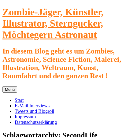
Zum
Zombie-Jäger, Künstler,
Inhalt
springen
Illustrator, Sterngucker,
Möchtegern Astronaut
In diesem Blog geht es um Zombies,
Astronomie, Science Fiction, Malerei,
Illustration, Weltraum, Kunst,
Raumfahrt und den ganzen Rest !
Menü
Start
E-Mail Interviews
Tweets und Blogroll
Impressum
Datenschutzerklärung
Schlagwortarchiv:
SecondLife