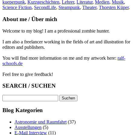
kueperpunk
,
Kurzgeschichten
,
Lehrer
,
Literatur
,
Medien
,
Musik
,
Science Fiction
,
SecondLife
,
Steampunk
,
Theater
,
Thorsten Küper
.
About me / Über mich
Welcome to my blog! I am a professional zombie hunter.
I am also a freelancer working in the fields of art and illustration for
editors and publishers.
You will find more information on me and my artwork here:
ralf-
schoofs.de
Feel free to give feedback!
SEARCH / SUCHEN
Suchen
nach:
Blog Kategorien
Astronomie und Raumfahrt
(37)
Ausstellungen
(5)
E-Mail Interview
(11)