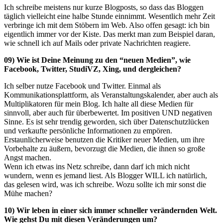
Ich schreibe meistens nur kurze Blogposts, so dass das Bloggen
täglich vielleicht eine halbe Stunde einnimmt. Wesentlich mehr Zeit
verbringe ich mit dem Stöbern im Web. Also offen gesagt: ich bin
eigentlich immer vor der Kiste. Das merkt man zum Beispiel daran,
wie schnell ich auf Mails oder private Nachrichten reagiere.
09) Wie ist Deine Meinung zu den “neuen Medien”, wie
Facebook, Twitter, StudiVZ, Xing, und dergleichen?
Ich selber nutze Facebook und Twitter. Einmal als
Kommunikationsplattform, als Veranstaltungskalender, aber auch als
Multiplikatoren für mein Blog. Ich halte all diese Medien für
sinnvoll, aber auch für überbewertet. Im positiven UND negativen
Sinne. Es ist sehr trendig geworden, sich über Datenschutzlücken
und verkaufte persönliche Informationen zu empören.
Erstaunlicherweise benutzen die Kritiker neuer Medien, um ihre
Vorbehalte zu äußern, bevorzugt die Medien, die ihnen so große
Angst machen.
Wenn ich etwas ins Netz schreibe, dann darf ich mich nicht
wundern, wenn es jemand liest. Als Blogger WILL ich natürlich,
das gelesen wird, was ich schreibe. Wozu sollte ich mir sonst die
Mühe machen?
10) Wir leben in einer sich immer schneller verändernden Welt.
Wie gehst Du mit diesen Veränderungen um?