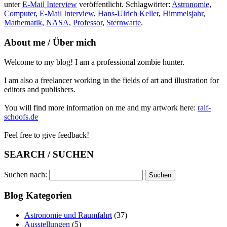
unter
E-Mail Interview
veröffentlicht. Schlagwörter:
Astronomie
,
Computer
,
E-Mail Interview
,
Hans-Ulrich Keller
,
Himmelsjahr
,
Mathematik
,
NASA
,
Professor
,
Sternwarte
.
About me / Über mich
Welcome to my blog! I am a professional zombie hunter.
I am also a freelancer working in the fields of art and illustration for
editors and publishers.
You will find more information on me and my artwork here:
ralf-
schoofs.de
Feel free to give feedback!
SEARCH / SUCHEN
Suchen nach:
Blog Kategorien
Astronomie und Raumfahrt
(37)
Ausstellungen
(5)