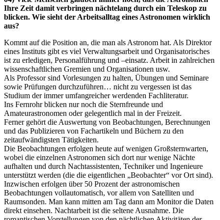
Ihre Zeit damit verbringen nächtelang durch ein Teleskop zu
blicken. Wie sieht der Arbeitsalltag eines Astronomen wirklich
aus?
Kommt auf die Position an, die man als Astronom hat. Als Direktor
eines Instituts gibt es viel Verwaltungsarbeit und Organisatorisches
ist zu erledigen, Personalführung und –einsatz. Arbeit in zahlreichen
wissenschaftlichen Gremien und Organisationen usw.
Als Professor sind Vorlesungen zu halten, Übungen und Seminare
sowie Prüfungen durchzuführen… nicht zu vergessen ist das
Studium der immer umfangreicher werdenden Fachliteratur.
Ins Fernrohr blicken nur noch die Sternfreunde und
Amateurastronomen oder gelegentlich mal in der Freizeit.
Ferner gehört die Auswertung von Beobachtungen, Berechnungen
und das Publizieren von Fachartikeln und Büchern zu den
zeitaufwändigsten Tätigkeiten.
Die Beobachtungen erfolgen heute auf wenigen Großsternwarten,
wobei die einzelnen Astronomen sich dort nur wenige Nächte
aufhalten und durch Nachtassistenten, Techniker und Ingenieure
unterstützt werden (die die eigentlichen „Beobachter“ vor Ort sind).
Inzwischen erfolgen über 50 Prozent der astronomischen
Beobachtungen vollautomatisch, vor allem von Satelliten und
Raumsonden. Man kann mitten am Tag dann am Monitor die Daten
direkt einsehen. Nachtarbeit ist die seltene Ausnahme. Die
romantischen Vorstellungen von den nächtlichen Aktivitäten der