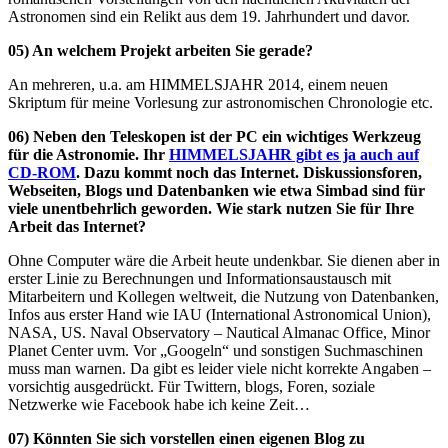
Astronomen sind ein Relikt aus dem 19. Jahrhundert und davor.
05) An welchem Projekt arbeiten Sie gerade?
An mehreren, u.a. am HIMMELSJAHR 2014, einem neuen
Skriptum für meine Vorlesung zur astronomischen Chronologie etc.
06) Neben den Teleskopen ist der PC ein wichtiges Werkzeug
für die Astronomie. Ihr
HIMMELSJAHR gibt es ja auch auf
CD-ROM
. Dazu kommt noch das Internet. Diskussionsforen,
Webseiten, Blogs und Datenbanken wie etwa Simbad sind für
viele unentbehrlich geworden. Wie stark nutzen Sie für Ihre
Arbeit das Internet?
Ohne Computer wäre die Arbeit heute undenkbar. Sie dienen aber in
erster Linie zu Berechnungen und Informationsaustausch mit
Mitarbeitern und Kollegen weltweit, die Nutzung von Datenbanken,
Infos aus erster Hand wie IAU (International Astronomical Union),
NASA, US. Naval Observatory – Nautical Almanac Office, Minor
Planet Center uvm. Vor „Googeln“ und sonstigen Suchmaschinen
muss man warnen. Da gibt es leider viele nicht korrekte Angaben –
vorsichtig ausgedrückt. Für Twittern, blogs, Foren, soziale
Netzwerke wie Facebook habe ich keine Zeit…
07) Könnten Sie sich vorstellen einen eigenen Blog zu