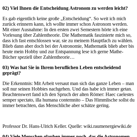
02) Viel Ihnen die Entscheidung Astronom zu werden leicht?
Es gab eigentlich keine große „Entscheidung“. So weit ich mich
zurück erinnern kann, ich wollte immer schon Astronom werden.
Mit einer Ausnahme: In den ersten zwei Semestern hörte ich eine
Vorlesung über Zahlentheorie. Die Mathematik faszinierte mich so,
dass ich fast entschlossen war, sie zu meinem Hauptfach zu wählen.
Blieb dann aber doch bei der Astronomie, Mathematik blieb aber bis
heute mein Hobby und zur Entspannung lese ich gerne Mathe-
Bücher speziell über Zahlentheorie…
03) Was hat Sie in Ihrem beruflichen Leben entscheidend
geprägt?
Die Erkenntnis: Mit Arbeit versaut man sich das ganze Leben – man
soll nur seinen Hobbies nachgehen. Und das habe ich immer getan.
Beachtenswert fand ich den Spruch der alten Römer: Haec caelestes
semper spectato, illa humana contemnito – Das Himmlische sollst du
immer betrachten, das Menschliche aber schätze gering.
Professor Dr. Hans-Ulrich Keller. Quelle: wiki.raumenergiewiki.de
04) Viele Menschen glauben immer noch, das die Astronomen