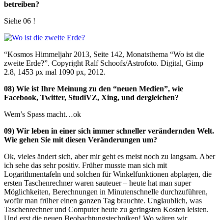
betreiben?
Siehe 06 !
“Kosmos Himmeljahr 2013, Seite 142, Monatsthema “Wo ist die
zweite Erde?”. Copyright Ralf Schoofs/Astrofoto. Digital, Gimp
2.8, 1453 px mal 1090 px, 2012.
08) Wie ist Ihre Meinung zu den “neuen Medien”, wie
Facebook, Twitter, StudiVZ, Xing, und dergleichen?
Wem’s Spass macht…ok
09) Wir leben in einer sich immer schneller verändernden Welt.
Wie gehen Sie mit diesen Veränderungen um?
Ok, vieles ändert sich, aber mir geht es meist noch zu langsam. Aber
ich sehe das sehr positiv. Früher musste man sich mit
Logarithmentafeln und solchen für Winkelfunktionen abplagen, die
ersten Taschenrechner waren sauteuer – heute hat man super
Möglichkeiten, Berechnungen in Minutenschnelle durchzuführen,
wofür man früher einen ganzen Tag brauchte. Unglaublich, was
Taschenrechner und Computer heute zu geringsten Kosten leisten.
Und erst die neuen Beobachtungstechniken! Wo wären wir