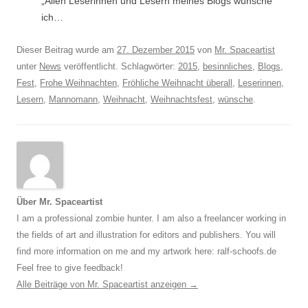
„Allen Leserinnen und Lesern meines Blogs wünsche
ich…
Dieser Beitrag wurde am
27. Dezember 2015
von
Mr. Spaceartist
unter
News
veröffentlicht. Schlagwörter:
2015
,
besinnliches
,
Blogs
,
Fest
,
Frohe Weihnachten
,
Fröhliche Weihnacht überall
,
Leserinnen
,
Lesern
,
Mannomann
,
Weihnacht
,
Weihnachtsfest
,
wünsche
.
Über Mr. Spaceartist
I am a professional zombie hunter. I am also a freelancer working in
the fields of art and illustration for editors and publishers. You will
find more information on me and my artwork here: ralf-schoofs.de
Feel free to give feedback!
Alle Beiträge von Mr. Spaceartist anzeigen
→