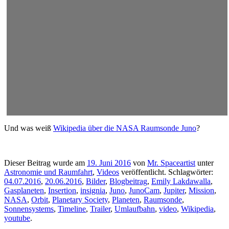
Und was weiß
Wikipedia über die NASA Raumsonde Juno
?
Dieser Beitrag wurde am
19. Juni 2016
von
Mr. Spaceartist
unter
Astronomie und Raumfahrt
,
Videos
veröffentlicht. Schlagwörter:
04.07.2016
,
20.06.2016
,
Bilder
,
Blogbeitrag
,
Emily Lakdawalla
,
Gasplaneten
,
Insertion
,
insignia
,
Juno
,
JunoCam
,
Jupiter
,
Mission
,
NASA
,
Orbit
,
Planetary Society
,
Planeten
,
Raumsonde
,
Sonnensystems
,
Timeline
,
Trailer
,
Umlaufbahn
,
video
,
Wikipedia
,
youtube
.