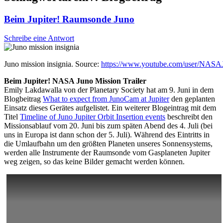
Beim Jupiter! Raumsonde Juno
Schreibe eine Antwort
Juno mission insignia. Source:
https://www.youtube.com/user/NASA
Beim Jupiter! NASA Juno Mission Trailer
Emily Lakdawalla von der Planetary Society hat am 9. Juni in dem
Blogbeitrag
What to expect from JunoCam at Jupiter
den geplanten
Einsatz dieses Gerätes aufgelistet. Ein weiterer Blogeintrag mit dem
Titel
Timeline of Juno Jupiter Orbit Insertion events
beschreibt den
Missionsablauf vom 20. Juni bis zum späten Abend des 4. Juli (bei
uns in Europa ist dann schon der 5. Juli). Während des Eintritts in
die Umlaufbahn um den größten Planeten unseres Sonnensystems,
werden alle Instrumente der Raumsonde vom Gasplaneten Jupiter
weg zeigen, so das keine Bilder gemacht werden können.