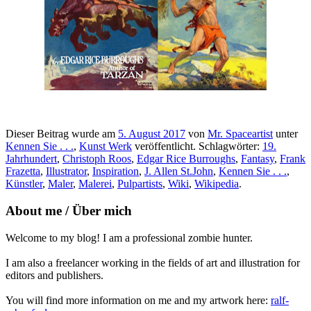
Dieser Beitrag wurde am
5. August 2017
von
Mr. Spaceartist
unter
Kennen Sie . . .
,
Kunst Werk
veröffentlicht. Schlagwörter:
19.
Jahrhundert
,
Christoph Roos
,
Edgar Rice Burroughs
,
Fantasy
,
Frank
Frazetta
,
Illustrator
,
Inspiration
,
J. Allen St.John
,
Kennen Sie . . .
,
Künstler
,
Maler
,
Malerei
,
Pulpartists
,
Wiki
,
Wikipedia
.
About me / Über mich
Welcome to my blog! I am a professional zombie hunter.
I am also a freelancer working in the fields of art and illustration for
editors and publishers.
You will find more information on me and my artwork here:
ralf-