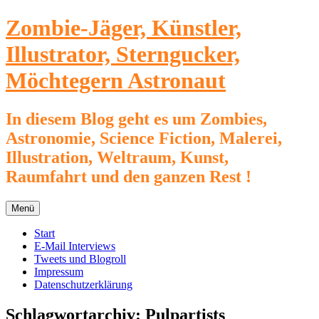
Zum
Zombie-Jäger, Künstler,
Inhalt
springen
Illustrator, Sterngucker,
Möchtegern Astronaut
In diesem Blog geht es um Zombies,
Astronomie, Science Fiction, Malerei,
Illustration, Weltraum, Kunst,
Raumfahrt und den ganzen Rest !
Menü
Start
E-Mail Interviews
Tweets und Blogroll
Impressum
Datenschutzerklärung
Schlagwortarchiv:
Pulpartists