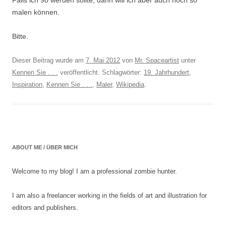
Falls ich 90 werden sollte, dann will ich aber auch noch so
malen können.
Bitte.
Dieser Beitrag wurde am
7. Mai 2012
von
Mr. Spaceartist
unter
Kennen Sie . . .
veröffentlicht. Schlagwörter:
19. Jahrhundert
,
Inspiration
,
Kennen Sie . . .
,
Maler
,
Wikipedia
.
ABOUT ME / ÜBER MICH
Welcome to my blog! I am a professional zombie hunter.
I am also a freelancer working in the fields of art and illustration for
editors and publishers.