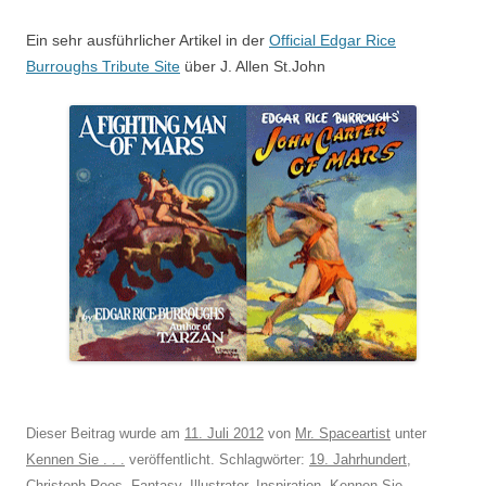
Ein sehr ausführlicher Artikel in der
Official Edgar Rice
Burroughs Tribute Site
über J. Allen St.John
Dieser Beitrag wurde am
11. Juli 2012
von
Mr. Spaceartist
unter
Kennen Sie . . .
veröffentlicht. Schlagwörter:
19. Jahrhundert
,
Christoph Roos
,
Fantasy
,
Illustrator
,
Inspiration
,
Kennen Sie . . .
,