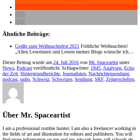
Ähnliche Beiträge:
Grüße zum Weihnachtsfest 2021
Fröhliche Weihnachten!
„Allen Leserinnen und Lesern meines Blogs wünsche ich…
Dieser Beitrag wurde am
24. Juli 2016
von
Mr. Spaceartist
unter
News
,
Podcast
veröffentlicht. Schlagwörter:
1945
,
Analysen
,
Echo
der Zeit
,
Hintergrundberichte
,
Journalisten
,
Nachrichtensendung
,
podcast
,
radio
,
Schweiz
,
Schweizer
,
Sendung
,
SRF
,
Zeitgeschehen
.
Über Mr. Spaceartist
I am a professional zombie hunter. I am also a freelancer working in
the fields of art and illustration for editors and publishers. You will
find more information on me and my artwork here: ralf-schoofs.de