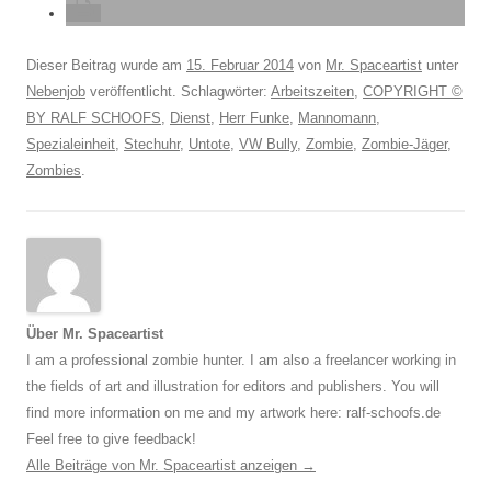
Dieser Beitrag wurde am
15. Februar 2014
von
Mr. Spaceartist
unter
Nebenjob
veröffentlicht. Schlagwörter:
Arbeitszeiten
,
COPYRIGHT ©
BY RALF SCHOOFS
,
Dienst
,
Herr Funke
,
Mannomann
,
Spezialeinheit
,
Stechuhr
,
Untote
,
VW Bully
,
Zombie
,
Zombie-Jäger
,
Zombies
.
Über Mr. Spaceartist
I am a professional zombie hunter. I am also a freelancer working in
the fields of art and illustration for editors and publishers. You will
find more information on me and my artwork here: ralf-schoofs.de
Feel free to give feedback!
Alle Beiträge von Mr. Spaceartist anzeigen
→