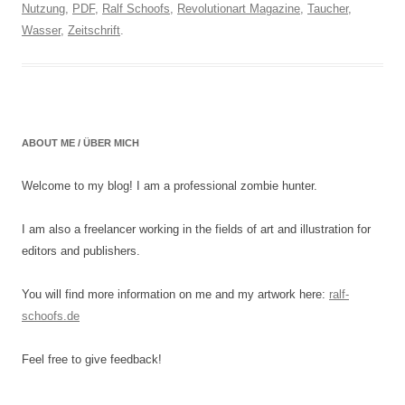
Nutzung
,
PDF
,
Ralf Schoofs
,
Revolutionart Magazine
,
Taucher
,
Wasser
,
Zeitschrift
.
ABOUT ME / ÜBER MICH
Welcome to my blog! I am a professional zombie hunter.
I am also a freelancer working in the fields of art and illustration for
editors and publishers.
You will find more information on me and my artwork here:
ralf-
schoofs.de
Feel free to give feedback!