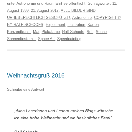
unter
Astronomie und Raumfahrt
veröffentlicht. Schlagwörter:
11.
August 1999
,
21. August 2017
,
ALLE BILDER SIND
URHEBERECHTLICH GESCHÜTZT!
,
Astronomie
,
COPYRIGHT ©
BY RALF SCHOOFS
,
Experiment
,
Illustration
,
Karton
,
Konzeptkunst
,
Mai
,
Plakafarbe
,
Ralf Schoofs
,
Sofi
,
Sonne
,
Sonnenfinsternis
,
Space Art
,
Speedpainting
.
Weihnachtsgruß 2016
Schreibe eine Antwort
„Allen Leserinnen und Lesern meines Blogs wünsche
ich eine frohe Weihnacht und ein besinnliches Fest!“