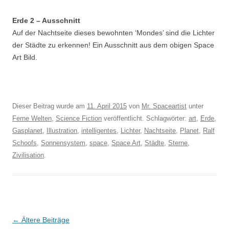
Erde 2 – Ausschnitt
Auf der Nachtseite dieses bewohnten ‘Mondes’ sind die Lichter
der Städte zu erkennen! Ein Ausschnitt aus dem obigen Space
Art Bild.
Dieser Beitrag wurde am
11. April 2015
von
Mr. Spaceartist
unter
Ferne Welten
,
Science Fiction
veröffentlicht. Schlagwörter:
art
,
Erde
,
Gasplanet
,
Illustration
,
intelligentes
,
Lichter
,
Nachtseite
,
Planet
,
Ralf
Schoofs
,
Sonnensystem
,
space
,
Space Art
,
Städte
,
Sterne
,
Zivilisation
.
Beitragsnavigation
←
Ältere Beiträge