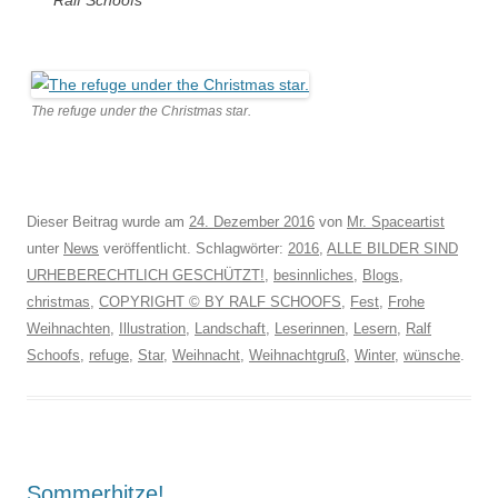
Ralf Schoofs
The refuge under the Christmas star.
Dieser Beitrag wurde am
24. Dezember 2016
von
Mr. Spaceartist
unter
News
veröffentlicht. Schlagwörter:
2016
,
ALLE BILDER SIND
URHEBERECHTLICH GESCHÜTZT!
,
besinnliches
,
Blogs
,
christmas
,
COPYRIGHT © BY RALF SCHOOFS
,
Fest
,
Frohe
Weihnachten
,
Illustration
,
Landschaft
,
Leserinnen
,
Lesern
,
Ralf
Schoofs
,
refuge
,
Star
,
Weihnacht
,
Weihnachtgruß
,
Winter
,
wünsche
.
Sommerhitze!