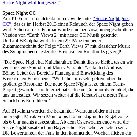
Space Night wird fortgesetzt”
.
Space Night CC
Am 19. Februar meldete dann metawelle unter
“Space Night goes
CC”
, das es im Herbst 2013 einen Relaunch der Space Night geben
wird. Schon am 25. Februar wurde eine neu zusammengeschnittene
Version von “Earth Views 2” mit neuer CC Musik gesendet.
Und auf BR-alpha wird ab dem 29. März ein neuer
Zusammenschnitt der Folge “Earth Views 5” mit klassicher Musik
des Symphonieorchester des Bayerischen Rundfunks gezeigt!
“Die Space Night hat Kultcharakter. Damit dies so bleibt, testen wir
verschiedene Sound- und Musik-Varianten”, erläutert Andreas
Bönte, Leiter des Bereichs Planung und Entwicklung des
Bayerischen Fernsehens. “Wir haben uns sehr gefreut über die
großartige Resonanz. Die neue Space Night ist zu einem Team-
Projekt geworden. Im Internet hat sich eine Community gebildet, die
uns unterstützt. Wir setzen weiter auf die Kreativität unserer Fans.
Schickt uns Eure Ideen!”
Auf BR-alpha werden die bekannten Weltraumbilder mit neu
unterlegter Musik von Montag bis Donnerstag in der Regel von 3
bis 6 Uhr nachts ausgestrahlt. Ab dem Osterwochenende wird die
Space Night zusätzlich im Bayerischen Fernsehen zu sehen sein.
Die Bewertungen der Fans in den kommenden Wochen fließen ein