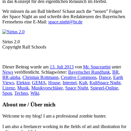
in das Konzept für den eigentlichen Relaunch im Herbst.
Wir müssen da am Ball bleiben! Schaut auch die “neuen” Folgen
der Space Night an und schreibt den Redakteuren des Bayerischen
Fernsehens eine E-Mail:
space.night@br.de
Sirius 2.0
Copyright Ralf Schoofs
Dieser Beitrag wurde am
13. Juli 2013
von
Mr. Spaceartist
unter
News
veröffentlicht. Schlagwörter:
Bayerischer Rundfunk
,
BR
,
BR-alpha
,
Christian Rottmann
,
Creative Commons
,
Dance
,
Earth
Views
,
Elektor
,
GEMA
,
House
,
Internet
,
Kult
,
KultSpace Night
,
Lizenz
,
Musik
,
Musikvorschläge
,
Space Night
,
Spiegel-Online
,
Spon
,
Techno
,
Wiki
.
About me / Über mich
Welcome to my blog! I am a professional zombie hunter.
I am also a freelancer working in the fields of art and illustration for