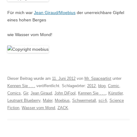
Für mich war
Jean Giraud/Moebius
der unerreichbare Gipfel
eines hohen Berges
wie Wasser vom Mond!
Dieser Beitrag wurde am
11. Juni 2012
von
Mr. Spaceartist
unter
Kennen Sie . . .
veröffentlicht. Schlagwörter:
2012
,
blog
,
Comic
,
Comics
,
Gir
,
Jean Giraud
,
John DiFool
,
Kennen Sie . . .
,
Künstler
,
Leutnant Blueberry
,
Maler
,
Moebius
,
Schwermetall
,
sci-fi
,
Science
Fiction
,
Wasser vom Mond
,
ZACK
.