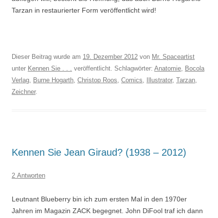
Tarzan in restaurierter Form veröffentlicht wird!
Dieser Beitrag wurde am
19. Dezember 2012
von
Mr. Spaceartist
unter
Kennen Sie . . .
veröffentlicht. Schlagwörter:
Anatomie
,
Bocola
Verlag
,
Burne Hogarth
,
Christop Roos
,
Comics
,
Illustrator
,
Tarzan
,
Zeichner
.
Kennen Sie Jean Giraud? (1938 – 2012)
2 Antworten
Leutnant Blueberry bin ich zum ersten Mal in den 1970er
Jahren im Magazin ZACK begegnet. John DiFool traf ich dann