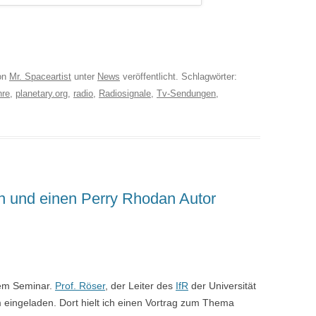
on
Mr. Spaceartist
unter
News
veröffentlicht. Schlagwörter:
hre
,
planetary.org
,
radio
,
Radiosignale
,
Tv-Sendungen
,
n und einen Perry Rhodan Autor
inem Seminar.
Prof. Röser
, der Leiter des
IfR
der Universität
 eingeladen. Dort hielt ich einen Vortrag zum Thema