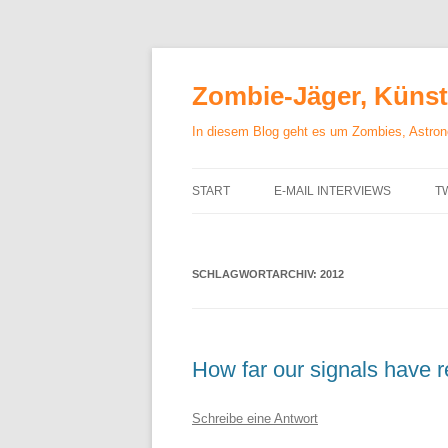
Zum
Inhalt
springen
Zombie-Jäger, Künstl
In diesem Blog geht es um Zombies, Astrono
START
E-MAIL INTERVIEWS
T
SCHLAGWORTARCHIV:
2012
How far our signals have 
Schreibe eine Antwort