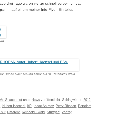
app drei Tage waren viel zu schnell vorbei. Ich bat
ramm auf einem meiner Info-Flyer. Ein tolles
ert
or Hubert Haensel und Astronaut Dr. Reinhold Ewald
Mr. Spaceartist
unter
News
veröffentlicht. Schlagwörter:
2012
,
t
,
Hubert Haensel
,
IfR
,
Isaac Asimov
,
Perry Rhodan
,
Potsdam
,
 Mir
,
Referent
,
Reinhold Ewald
,
Stuttgart
,
Vortrag
.