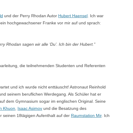
ld
und der Perry Rhodan Autor
Hubert Haensel
. Ich war
ich ein hochgewachsener Franke vor mir auf und sprach:
rry Rhodan sagen wir alle ‘Du’. Ich bin der Hubert.”
narleitung, die teilnehmenden Studenten und Referenten
artet und ich wurde nicht enttäuscht! Astronaut Reinhold
und seinem beruflichen Werdegang. Als Schüler hat er
auf dem Gymnasium sogar im englischen Original. Seine
on Khuon
,
Isaac Asimov
und die Besatzung des
 er seinen 18tägigen Aufenthalt auf der
Raumstation Mir
. Ich