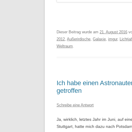
Dieser Beitrag wurde am
21. August 2016
v
2012
,
Außerirdische
,
Galaxie
,
imgur
,
Lichtja
Weltraum
.
Ich habe einen Astronaute
getroffen
Schreibe eine Antwort
Ja, wirklich, letztes Jahr im Juni, auf e
Stuttgart, hatte mich dazu nach Potsdam