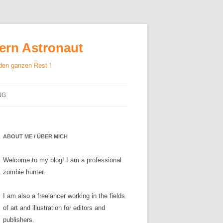
gern Astronaut
 den ganzen Rest !
NG
ABOUT ME / ÜBER MICH
Welcome to my blog! I am a professional
zombie hunter.
I am also a freelancer working in the fields
of art and illustration for editors and
publishers.