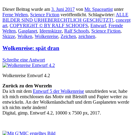
Dieser Beitrag wurde am
3. Juni 2017
von
Mr. Spaceartist
unter
Ferne Welten
,
Science Fiction
veröffentlicht. Schlagwörter:
ALLE
BILDER SIND URHEBERECHTLICH GESCHÜTZT!
,
concept
art
,
COPYRIGHT © BY RALF SCHOOFS
,
Entwurf
,
Fremde
Welten
,
Gasplanet
,
Ideenskizze
,
Ralf Schoofs
,
Science Fiction
,
Skizze
,
Wolken
,
Wolkenreise
,
Zeichen
,
zeichnen
.
Wolkenreise: spät dran
Schreibe eine Antwort
Wolkenreise Entwurf 4.2
Zurück zu den Wurzeln
Da ich mit dem
Entwurf 5 der Wolkenreise
unzufrieden war, habe
ich mich entschlossen das Motiv mit Bleistift und Papier weiter zu
entwickeln. An der Wolkenlandschaft und dem Gasplaneten werde
ich nichts mehr ändern!
Digital, gimp, Entwurf 4.2, 10000 x 7500 px, 2017.