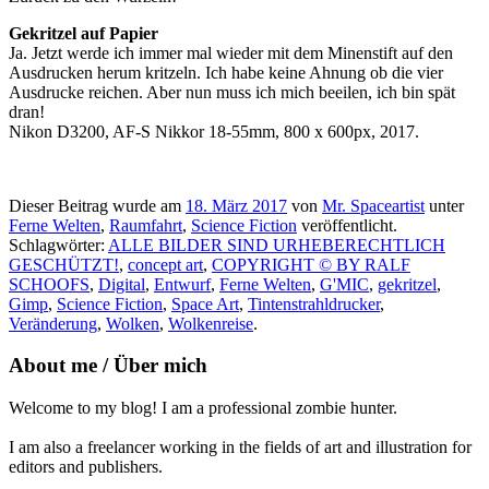
Gekritzel auf Papier
Ja. Jetzt werde ich immer mal wieder mit dem Minenstift auf den
Ausdrucken herum kritzeln. Ich habe keine Ahnung ob die vier
Ausdrucke reichen. Aber nun muss ich mich beeilen, ich bin spät
dran!
Nikon D3200, AF-S Nikkor 18-55mm, 800 x 600px, 2017.
Dieser Beitrag wurde am
18. März 2017
von
Mr. Spaceartist
unter
Ferne Welten
,
Raumfahrt
,
Science Fiction
veröffentlicht.
Schlagwörter:
ALLE BILDER SIND URHEBERECHTLICH
GESCHÜTZT!
,
concept art
,
COPYRIGHT © BY RALF
SCHOOFS
,
Digital
,
Entwurf
,
Ferne Welten
,
G'MIC
,
gekritzel
,
Gimp
,
Science Fiction
,
Space Art
,
Tintenstrahldrucker
,
Veränderung
,
Wolken
,
Wolkenreise
.
About me / Über mich
Welcome to my blog! I am a professional zombie hunter.
I am also a freelancer working in the fields of art and illustration for
editors and publishers.