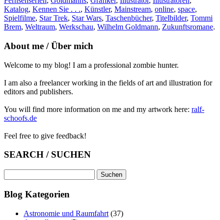
Fernsehserien
,
Goldmanns
,
Grafiker
,
Illustrator
,
Illustratoren
,
Katalog
,
Kennen Sie . . .
,
Künstler
,
Mainstream
,
online
,
space
,
Spielfilme
,
Star Trek
,
Star Wars
,
Taschenbücher
,
Titelbilder
,
Tommi
Brem
,
Weltraum
,
Werkschau
,
Wilhelm Goldmann
,
Zukunftsromane
.
About me / Über mich
Welcome to my blog! I am a professional zombie hunter.
I am also a freelancer working in the fields of art and illustration for
editors and publishers.
You will find more information on me and my artwork here:
ralf-
schoofs.de
Feel free to give feedback!
SEARCH / SUCHEN
Suchen
nach:
Blog Kategorien
Astronomie und Raumfahrt
(37)