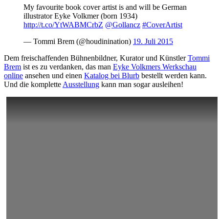
My favourite book cover artist is and will be German
illustrator Eyke Volkmer (born 1934)
http://t.co/YtWABMCrbZ
@Gollancz
#CoverArtist
— Tommi Brem (@houdinination)
19. Juli 2015
Dem freischaffenden Bühnenbildner, Kurator und Künstler
Tommi
Brem
ist es zu verdanken, das man
Eyke Volkmers Werkschau
online
ansehen und einen
Katalog bei Blurb
bestellt werden kann.
Und die komplette
Ausstellung
kann man sogar ausleihen!