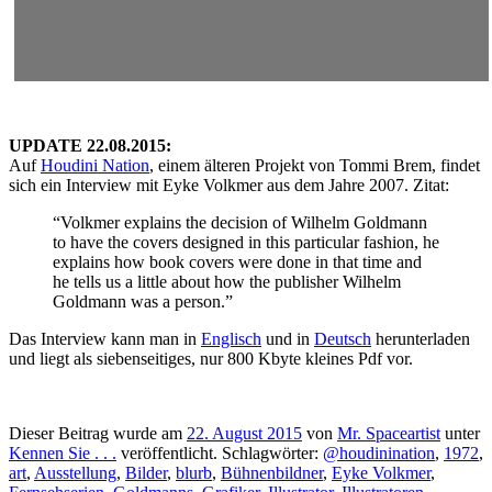
UPDATE 22.08.2015:
Auf
Houdini Nation
, einem älteren Projekt von Tommi Brem, findet
sich ein Interview mit Eyke Volkmer aus dem Jahre 2007. Zitat:
“Volkmer explains the decision of Wilhelm Goldmann
to have the covers designed in this particular fashion, he
explains how book covers were done in that time and
he tells us a little about how the publisher Wilhelm
Goldmann was a person.”
Das Interview kann man in
Englisch
und in
Deutsch
herunterladen
und liegt als siebenseitiges, nur 800 Kbyte kleines Pdf vor.
Dieser Beitrag wurde am
22. August 2015
von
Mr. Spaceartist
unter
Kennen Sie . . .
veröffentlicht. Schlagwörter:
@houdinination
,
1972
,
art
,
Ausstellung
,
Bilder
,
blurb
,
Bühnenbildner
,
Eyke Volkmer
,