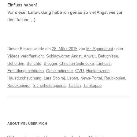
Einfluss haben!
Vor dieser Entwicklung habe ich genau so viel Angst wie vor
den Taliban ;-(
Dieser Beitrag wurde am
28. März 2015
von
Mr. Spaceartist
unter
Videos
veröffentlicht. Schlagwörter:
Angst
,
Anwalt
,
Befugnisse
,
Behörden
,
Berichte
,
Blogger
,
Christian Solmecke
,
Einfluss
,
Ermittlungsbehörden
,
Geheimdienste
,
GVU
,
Hackerszene
,
Hausdurchsuchung
,
Lars Sobiraj
,
Leben
,
News-Portal
,
Raubkopien
,
Raubkopierer
,
Sicherheitsapparat
,
Taliban
,
Tarnkappe
.
ABOUT ME / ÜBER MICH