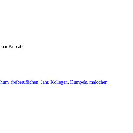
paar Kilo ab.
chum
,
freiberuflichen
,
Jahr
,
Kollegen
,
Kumpels
,
malochen
,