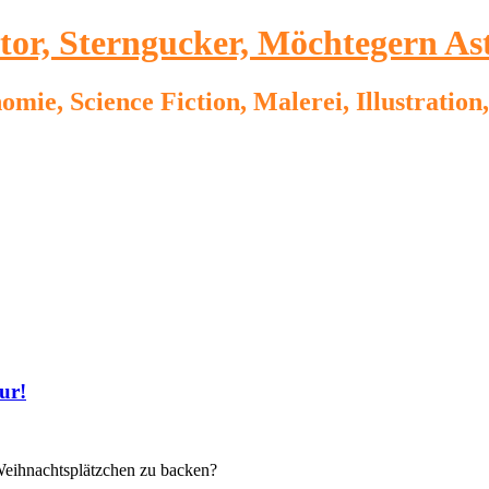
ator, Sterngucker, Möchtegern As
omie, Science Fiction, Malerei, Illustrati
ur!
eihnachtsplätzchen zu backen?