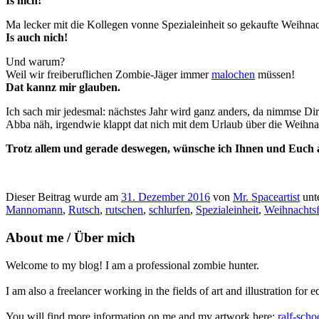
Is nich!
Ma lecker mit die Kollegen vonne Spezialeinheit so gekaufte Weihna
Is auch nich!
Und warum?
Weil wir freiberuflichen Zombie-Jäger immer
malochen
müssen!
Dat kannz mir glauben.
Ich sach mir jedesmal: nächstes Jahr wird ganz anders, da nimmse Dir
Abba näh, irgendwie klappt dat nich mit dem Urlaub über die Weihnac
Trotz allem und gerade deswegen, wünsche ich Ihnen und Euch a
Dieser Beitrag wurde am
31. Dezember 2016
von
Mr. Spaceartist
unt
Mannomann
,
Rutsch
,
rutschen
,
schlurfen
,
Spezialeinheit
,
Weihnachtsf
About me / Über mich
Welcome to my blog! I am a professional zombie hunter.
I am also a freelancer working in the fields of art and illustration for e
You will find more information on me and my artwork here:
ralf-scho