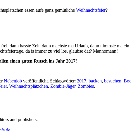
chtsplätzchen essen aufe ganz gemütliche
Weihnachtsfeier
?
 frei, dann hasste Zeit, dann machste ma Urlaub, dann nimmste ma ein 
htsfeiertage, da is immer zu viel los, glaubse dat? Mannomann!
llen einen guten Rutsch ins Jahr 2017!
er
Nebenjob
veröffentlicht. Schlagwörter:
2017
,
backen
,
besuchen
,
Bo
eier
,
Weihnachtsplätzchen
,
Zombie-Jäger
,
Zombies
.
ditors and publishers.
ofs.de