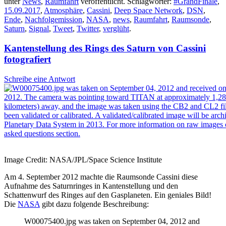
unter
News
,
Raumfahrt
veröffentlicht. Schlagwörter:
#GrandFinale
,
15.09.2017
,
Atmosphäre
,
Cassini
,
Deep Space Network
,
DSN
,
Ende
,
Nachfolgemission
,
NASA
,
news
,
Raumfahrt
,
Raumsonde
,
Saturn
,
Signal
,
Tweet
,
Twitter
,
verglüht
.
Kantenstellung des Rings des Saturn von Cassini
fotografiert
Schreibe eine Antwort
Image Credit: NASA/JPL/Space Science Institute
Am 4. September 2012 machte die Raumsonde Cassini diese
Aufnahme des Saturnringes in Kantenstellung und den
Schattenwurf des Ringes auf den Gasplaneten. Ein geniales Bild!
Die
NASA
gibt dazu folgende Beschreibung:
W00075400.jpg was taken on September 04, 2012 and