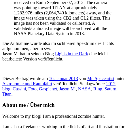
received on Earth September 07, 2012. The camera
was pointing toward TITAN at approximately
1,282,976 miles (2,064,749 kilometers) away, and the
image was taken using the CB2 and CL2 filters. This
image has not been validated or calibrated. A
validated/calibrated image will be archived with the
NASA Planetary Data System in 2013.
Die Aufnahme wurde also im sichtbaren Spektrum des Lichts
aufgenommen, aber in s/w.
Jason M. hat in seinem Blog
Lights in the Dark
eine leicht
bearbeitete Version veröffentlicht.
Dieser Beitrag wurde am
16. Januar 2013
von
Mr. Spaceartist
unter
Astronomie und Raumfahrt
veröffentlicht. Schlagwörter:
2012
,
blog
,
Cassini
,
Foto
,
Gasplanet
,
Jason M.
,
NASA
,
Ring
,
Saturn
,
Titan
.
About me / Über mich
Welcome to my blog! I am a professional zombie hunter.
I am also a freelancer working in the fields of art and illustration for