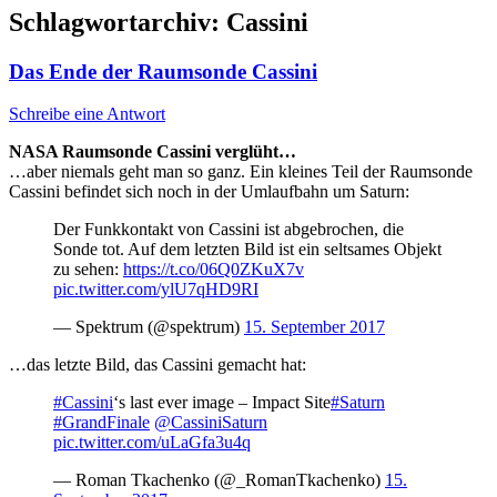
Schlagwortarchiv:
Cassini
Das Ende der Raumsonde Cassini
Schreibe eine Antwort
NASA Raumsonde Cassini verglüht…
…aber niemals geht man so ganz. Ein kleines Teil der Raumsonde
Cassini befindet sich noch in der Umlaufbahn um Saturn:
Der Funkkontakt von Cassini ist abgebrochen, die
Sonde tot. Auf dem letzten Bild ist ein seltsames Objekt
zu sehen:
https://t.co/06Q0ZKuX7v
pic.twitter.com/ylU7qHD9RI
— Spektrum (@spektrum)
15. September 2017
…das letzte Bild, das Cassini gemacht hat:
#Cassini
‘s last ever image – Impact Site
#Saturn
#GrandFinale
@CassiniSaturn
pic.twitter.com/uLaGfa3u4q
— Roman Tkachenko (@_RomanTkachenko)
15.