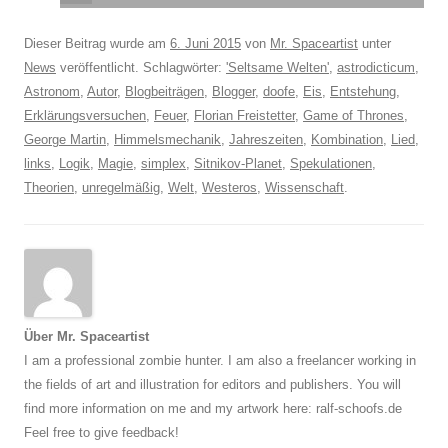
Dieser Beitrag wurde am
6. Juni 2015
von
Mr. Spaceartist
unter
News
veröffentlicht. Schlagwörter:
'Seltsame Welten'
,
astrodicticum
,
Astronom
,
Autor
,
Blogbeiträgen
,
Blogger
,
doofe
,
Eis
,
Entstehung
,
Erklärungsversuchen
,
Feuer
,
Florian Freistetter
,
Game of Thrones
,
George Martin
,
Himmelsmechanik
,
Jahreszeiten
,
Kombination
,
Lied
,
links
,
Logik
,
Magie
,
simplex
,
Sitnikov-Planet
,
Spekulationen
,
Theorien
,
unregelmäßig
,
Welt
,
Westeros
,
Wissenschaft
.
Über Mr. Spaceartist
I am a professional zombie hunter. I am also a freelancer working in
the fields of art and illustration for editors and publishers. You will
find more information on me and my artwork here: ralf-schoofs.de
Feel free to give feedback!