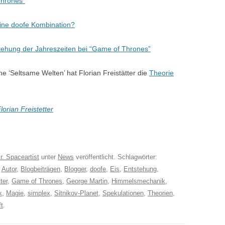
Thrones”
ine doofe Kombination?
tstehung der Jahreszeiten bei “Game of Thrones”
e ‘Seltsame Welten’ hat Florian Freistätter die
Theorie
Florian Freistetter
r. Spaceartist
unter
News
veröffentlicht. Schlagwörter:
,
Autor
,
Blogbeiträgen
,
Blogger
,
doofe
,
Eis
,
Entstehung
,
ter
,
Game of Thrones
,
George Martin
,
Himmelsmechanik
,
k
,
Magie
,
simplex
,
Sitnikov-Planet
,
Spekulationen
,
Theorien
,
t
.