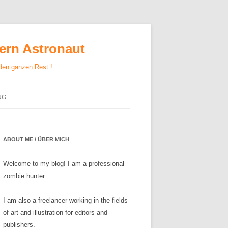
gern Astronaut
 den ganzen Rest !
NG
ABOUT ME / ÜBER MICH
Welcome to my blog! I am a professional
zombie hunter.
I am also a freelancer working in the fields
of art and illustration for editors and
publishers.