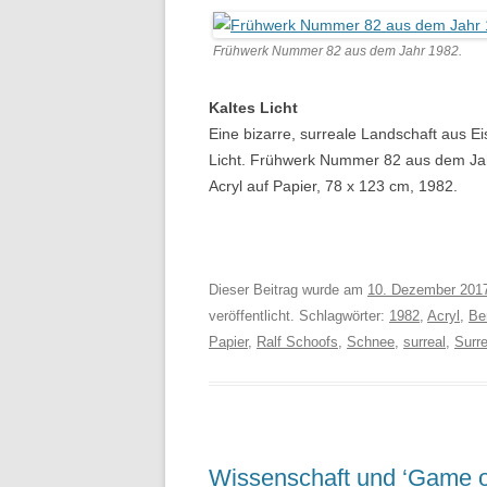
Frühwerk Nummer 82 aus dem Jahr 1982.
Kaltes Licht
Eine bizarre, surreale Landschaft aus Ei
Licht. Frühwerk Nummer 82 aus dem Ja
Acryl auf Papier, 78 x 123 cm, 1982.
Dieser Beitrag wurde am
10. Dezember 201
veröffentlicht. Schlagwörter:
1982
,
Acryl
,
Be
Papier
,
Ralf Schoofs
,
Schnee
,
surreal
,
Surr
Wissenschaft und ‘Game o