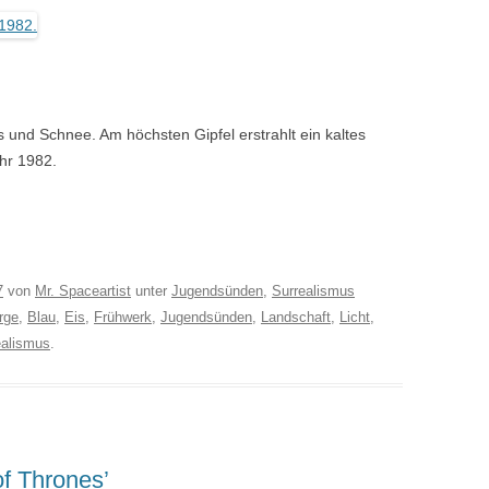
s und Schnee. Am höchsten Gipfel erstrahlt ein kaltes
hr 1982.
7
von
Mr. Spaceartist
unter
Jugendsünden
,
Surrealismus
rge
,
Blau
,
Eis
,
Frühwerk
,
Jugendsünden
,
Landschaft
,
Licht
,
ealismus
.
f Thrones’