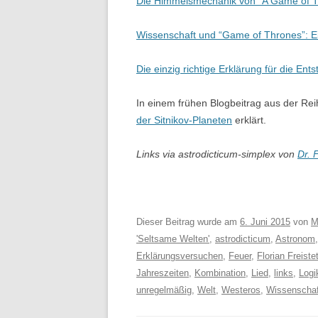
Die Himmelsmechanik von “A Game of 
Wissenschaft und “Game of Thrones”: E
Die einzig richtige Erklärung für die En
In einem frühen Blogbeitrag aus der Reih
der Sitnikov-Planeten
erklärt.
Links via astrodicticum-simplex von
Dr. 
Dieser Beitrag wurde am
6. Juni 2015
von
M
'Seltsame Welten'
,
astrodicticum
,
Astronom
Erklärungsversuchen
,
Feuer
,
Florian Freistet
Jahreszeiten
,
Kombination
,
Lied
,
links
,
Logi
unregelmäßig
,
Welt
,
Westeros
,
Wissenschaf