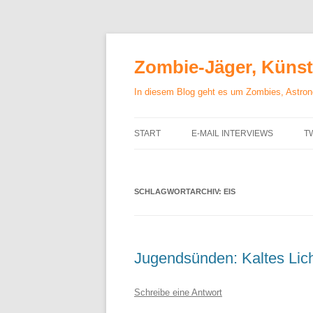
Zum
Inhalt
springen
Zombie-Jäger, Künstl
In diesem Blog geht es um Zombies, Astrono
START
E-MAIL INTERVIEWS
T
SCHLAGWORTARCHIV:
EIS
Jugendsünden: Kaltes Lic
Schreibe eine Antwort