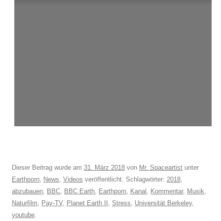
Dieser Beitrag wurde am
31. März 2018
von
Mr. Spaceartist
unter
Earthporn
,
News
,
Videos
veröffentlicht. Schlagwörter:
2018
,
abzubauen
,
BBC
,
BBC Earth
,
Earthporn
,
Kanal
,
Kommentar
,
Musik
,
Naturfilm
,
Pay-TV
,
Planet Earth II
,
Stress
,
Universität Berkeley
,
youtube
.