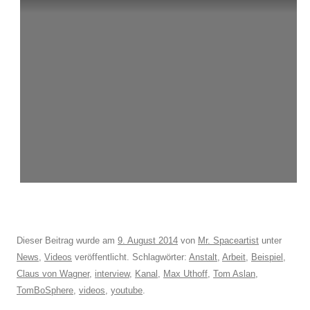
Dieser Beitrag wurde am
9. August 2014
von
Mr. Spaceartist
unter
News
,
Videos
veröffentlicht. Schlagwörter:
Anstalt
,
Arbeit
,
Beispiel
,
Claus von Wagner
,
interview
,
Kanal
,
Max Uthoff
,
Tom Aslan
,
TomBoSphere
,
videos
,
youtube
.