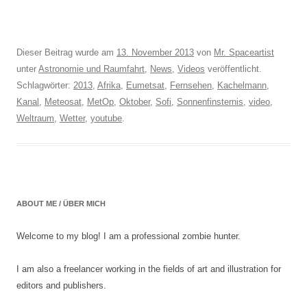
Dieser Beitrag wurde am
13. November 2013
von
Mr. Spaceartist
unter
Astronomie und Raumfahrt
,
News
,
Videos
veröffentlicht.
Schlagwörter:
2013
,
Afrika
,
Eumetsat
,
Fernsehen
,
Kachelmann
,
Kanal
,
Meteosat
,
MetOp
,
Oktober
,
Sofi
,
Sonnenfinsternis
,
video
,
Weltraum
,
Wetter
,
youtube
.
ABOUT ME / ÜBER MICH
Welcome to my blog! I am a professional zombie hunter.
I am also a freelancer working in the fields of art and illustration for
editors and publishers.