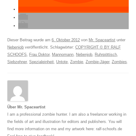
Dieser Beitrag wurde am
6. Oktober 2012
von
Mr. Spaceartist
unter
Nebenjob
veröffentlicht. Schlagwörter:
COPYRIGHT © BY RALF
SCHOOFS
,
Frau Doktor
,
Mannomann
,
Nebenjob
,
Ruhrpöttisch
,
Siebzehner
,
Spezialeinheit
,
Untote
,
Zombie
,
Zombie-Jäger
,
Zombies
.
Über Mr. Spaceartist
I am a professional zombie hunter. I am also a freelancer working in
the fields of art and illustration for editors and publishers. You will
find more information on me and my artwork here: ralf-schoofs.de