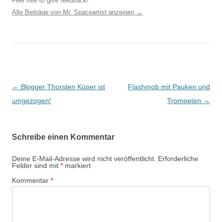
Feel free to give feedback!
Alle Beiträge von Mr. Spaceartist anzeigen
→
Beitragsnavigation
←
Blogger Thorsten Küper ist
Flashmob mit Pauken und
umgezogen!
Trompeten
→
Schreibe einen Kommentar
Deine E-Mail-Adresse wird nicht veröffentlicht.
Erforderliche
Felder sind mit
*
markiert
Kommentar
*