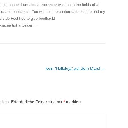
bie hunter. I am also a freelancer working in the fields of art
itors and publishers. You will find more information on me and my
ofs.de Feel free to give feedback!
 Spaceartist anzeigen
→
Kein “Halleluja” auf dem Mars!
→
licht.
Erforderliche Felder sind mit
*
markiert