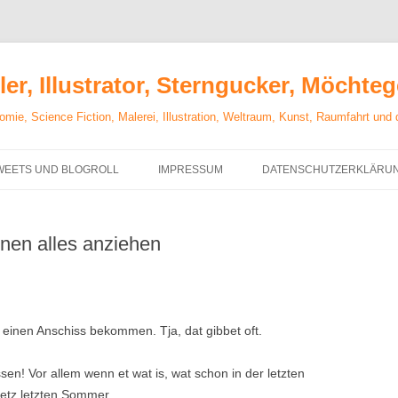
er, Illustrator, Sterngucker, Möchte
mie, Science Fiction, Malerei, Illustration, Weltraum, Kunst, Raumfahrt und
WEETS UND BLOGROLL
IMPRESSUM
DATENSCHUTZERKLÄRU
en alles anziehen
 einen Anschiss bekommen. Tja, dat gibbet oft.
sen! Vor allem wenn et wat is, wat schon in der letzten
 getz letzten Sommer.