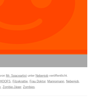
von
Mr. Spaceartist
unter
Nebenjob
veröffentlicht.
CHOOFS
,
Filzekrattie
,
Frau Doktor
,
Mannomann
,
Nebenjob
,
e
,
Zombie-Jäger
,
Zombies
.