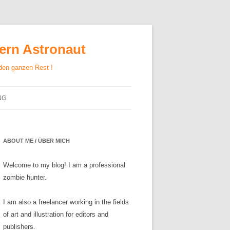
gern Astronaut
 den ganzen Rest !
NG
ABOUT ME / ÜBER MICH
Welcome to my blog! I am a professional
zombie hunter.
I am also a freelancer working in the fields
of art and illustration for editors and
publishers.