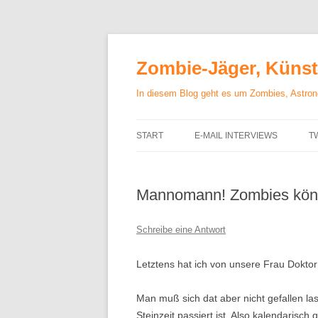
Zum
Inhalt
springen
Zombie-Jäger, Künstl
In diesem Blog geht es um Zombies, Astrono
START
E-MAIL INTERVIEWS
T
Mannomann! Zombies könn
Schreibe eine Antwort
Letztens hat ich von unsere Frau Doktor
Man muß sich dat aber nicht gefallen las
Steinzeit passiert ist. Also kalendarisch