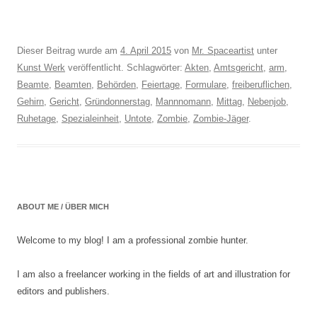
Dieser Beitrag wurde am
4. April 2015
von
Mr. Spaceartist
unter
Kunst Werk
veröffentlicht. Schlagwörter:
Akten
,
Amtsgericht
,
arm
,
Beamte
,
Beamten
,
Behörden
,
Feiertage
,
Formulare
,
freiberuflichen
,
Gehirn
,
Gericht
,
Gründonnerstag
,
Mannnomann
,
Mittag
,
Nebenjob
,
Ruhetage
,
Spezialeinheit
,
Untote
,
Zombie
,
Zombie-Jäger
.
ABOUT ME / ÜBER MICH
Welcome to my blog! I am a professional zombie hunter.
I am also a freelancer working in the fields of art and illustration for
editors and publishers.