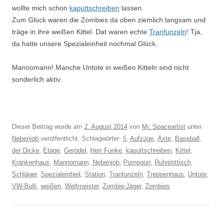
wollte mich schon
kaputtschreiben
lassen.
Zum Glück waren die Zombies da oben ziemlich langsam und
träge in ihre weißen Kittel. Dat waren echte
Tranfunzeln
! Tja,
da hatte unsere Spezialeinheit nochmal Glück.
Mannomann! Manche Untote in weißen Kitteln sind nicht
sonderlich aktiv.
Dieser Beitrag wurde am
2. August 2014
von
Mr. Spaceartist
unter
Nebenjob
veröffentlicht. Schlagwörter:
5
,
Aufzüge
,
Äxte
,
Baseball
,
der Dicke
,
Etage
,
Gerödel
,
Herr Funke
,
kaputtschreiben
,
Kittel
,
Krankenhaus
,
Mannomann
,
Nebenjob
,
Pumpgun
,
Ruhrpöttisch
,
Schläger
,
Spezialeinheit
,
Station
,
Tranfunzeln
,
Treppenhaus
,
Untote
,
VW-Bulli
,
weißen
,
Weltmeister
,
Zombie-Jäger
,
Zombies
.