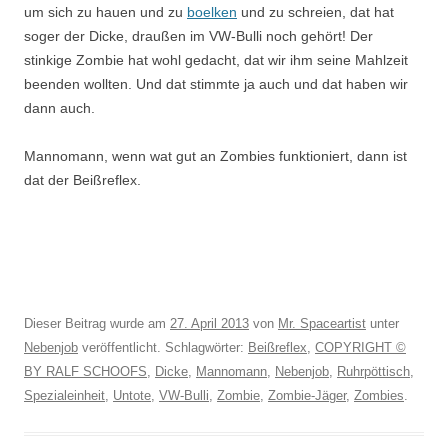
um sich zu hauen und zu
boelken
und zu schreien, dat hat
soger der Dicke, draußen im VW-Bulli noch gehört! Der
stinkige Zombie hat wohl gedacht, dat wir ihm seine Mahlzeit
beenden wollten. Und dat stimmte ja auch und dat haben wir
dann auch.
Mannomann, wenn wat gut an Zombies funktioniert, dann ist
dat der Beißreflex.
Dieser Beitrag wurde am
27. April 2013
von
Mr. Spaceartist
unter
Nebenjob
veröffentlicht. Schlagwörter:
Beißreflex
,
COPYRIGHT ©
BY RALF SCHOOFS
,
Dicke
,
Mannomann
,
Nebenjob
,
Ruhrpöttisch
,
Spezialeinheit
,
Untote
,
VW-Bulli
,
Zombie
,
Zombie-Jäger
,
Zombies
.