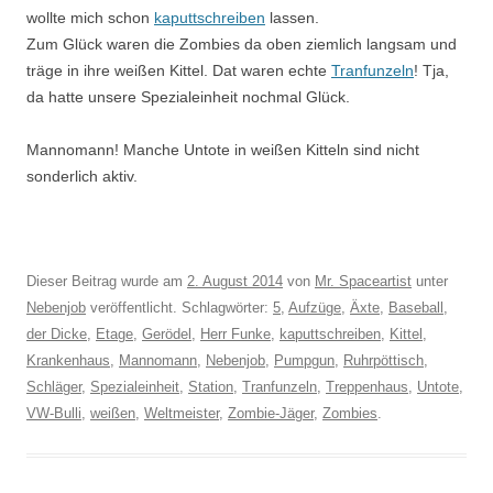
wollte mich schon
kaputtschreiben
lassen.
Zum Glück waren die Zombies da oben ziemlich langsam und
träge in ihre weißen Kittel. Dat waren echte
Tranfunzeln
! Tja,
da hatte unsere Spezialeinheit nochmal Glück.
Mannomann! Manche Untote in weißen Kitteln sind nicht
sonderlich aktiv.
Dieser Beitrag wurde am
2. August 2014
von
Mr. Spaceartist
unter
Nebenjob
veröffentlicht. Schlagwörter:
5
,
Aufzüge
,
Äxte
,
Baseball
,
der Dicke
,
Etage
,
Gerödel
,
Herr Funke
,
kaputtschreiben
,
Kittel
,
Krankenhaus
,
Mannomann
,
Nebenjob
,
Pumpgun
,
Ruhrpöttisch
,
Schläger
,
Spezialeinheit
,
Station
,
Tranfunzeln
,
Treppenhaus
,
Untote
,
VW-Bulli
,
weißen
,
Weltmeister
,
Zombie-Jäger
,
Zombies
.