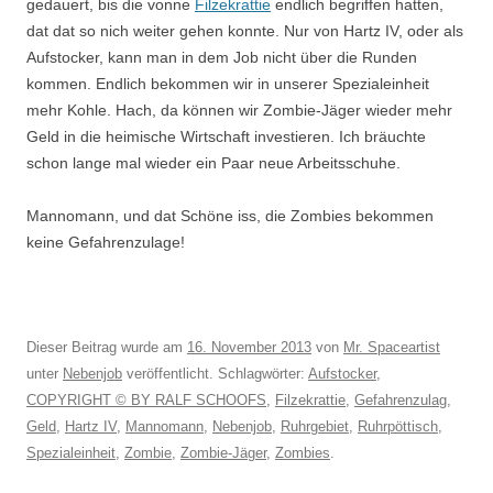
gedauert, bis die vonne
Filzekrattie
endlich begriffen hatten,
dat dat so nich weiter gehen konnte. Nur von Hartz IV, oder als
Aufstocker, kann man in dem Job nicht über die Runden
kommen. Endlich bekommen wir in unserer Spezialeinheit
mehr Kohle. Hach, da können wir Zombie-Jäger wieder mehr
Geld in die heimische Wirtschaft investieren. Ich bräuchte
schon lange mal wieder ein Paar neue Arbeitsschuhe.
Mannomann, und dat Schöne iss, die Zombies bekommen
keine Gefahrenzulage!
Dieser Beitrag wurde am
16. November 2013
von
Mr. Spaceartist
unter
Nebenjob
veröffentlicht. Schlagwörter:
Aufstocker
,
COPYRIGHT © BY RALF SCHOOFS
,
Filzekrattie
,
Gefahrenzulag
,
Geld
,
Hartz IV
,
Mannomann
,
Nebenjob
,
Ruhrgebiet
,
Ruhrpöttisch
,
Spezialeinheit
,
Zombie
,
Zombie-Jäger
,
Zombies
.