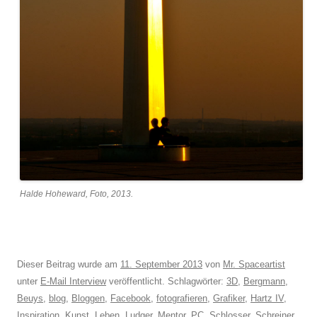
Halde Hoheward, Foto, 2013.
Dieser Beitrag wurde am
11. September 2013
von
Mr. Spaceartist
unter
E-Mail Interview
veröffentlicht. Schlagwörter:
3D
,
Bergmann
,
Beuys
,
blog
,
Bloggen
,
Facebook
,
fotografieren
,
Grafiker
,
Hartz IV
,
Inspiration
,
Kunst
,
Leben
,
Ludger
,
Mentor
,
PC
,
Schlosser
,
Schreiner
.