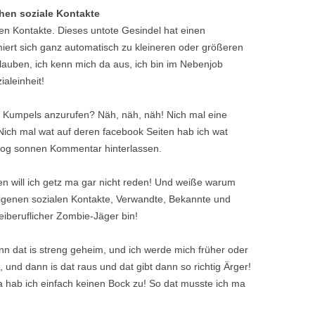
en soziale Kontakte
en Kontakte. Dieses untote Gesindel hat einen
rmiert sich ganz automatisch zu kleineren oder größeren
auben, ich kenn mich da aus, ich bin im Nebenjob
aleinheit!
 Kumpels anzurufen? Näh, näh, näh! Nich mal eine
 Nich mal wat auf deren facebook Seiten hab ich wat
Blog sonnen Kommentar hinterlassen.
en will ich getz ma gar nicht reden! Und weiße warum
igenen sozialen Kontakte, Verwandte, Bekannte und
eiberuflicher Zombie-Jäger bin!
nn dat is streng geheim, und ich werde mich früher oder
 und dann is dat raus und dat gibt dann so richtig Ärger!
a hab ich einfach keinen Bock zu! So dat musste ich ma