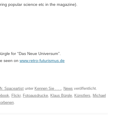
ring popular science etc in the magazine).
Bürgle for “Das Neue Universum”.
 be seen on
www.retro-futurismus.de
r. Spaceartist
unter
Kennen Sie . . .
,
News
veröffentlicht.
ebook
,
Flickr
,
Fotoausdrucke
,
Klaus Bürgle
,
Künstlers
,
Michael
torbenen
.