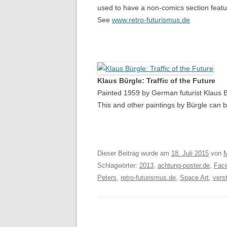
used to have a non-comics section featu
See
www.retro-futurismus.de
Klaus Bürgle: Traffic of the Future
Painted 1959 by German futurist Klaus 
This and other paintings by Bürgle can
Dieser Beitrag wurde am
18. Juli 2015
von
M
Schlagwörter:
2013
,
achtung-poster.de
,
Fac
Peters
,
retro-futurismus.de
,
Space Art
,
vers