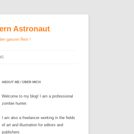
gern Astronaut
 den ganzen Rest !
NG
ABOUT ME / ÜBER MICH
Welcome to my blog! I am a professional
zombie hunter.
I am also a freelancer working in the fields
of art and illustration for editors and
publishers.