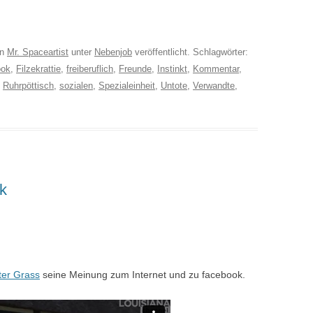
on
Mr. Spaceartist
unter
Nebenjob
veröffentlicht. Schlagwörter:
ook
,
Filzekrattie
,
freiberuflich
,
Freunde
,
Instinkt
,
Kommentar
,
,
Ruhrpöttisch
,
sozialen
,
Spezialeinheit
,
Untote
,
Verwandte
,
k
er Grass
seine Meinung zum Internet und zu facebook.