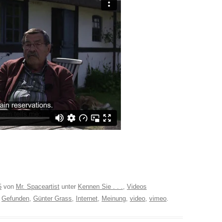
5
von
Mr. Spaceartist
unter
Kennen Sie . . .
,
Videos
,
Gefunden
,
Günter Grass
,
Internet
,
Meinung
,
video
,
vimeo
.