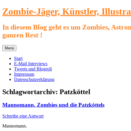
Zum
Zombie-Jäger, Künstler, Illustr
Inhalt
springen
In diesem Blog geht es um Zombies, Astron
ganzen Rest !
Menü
Start
E-Mail Interviews
Tweets und Blogroll
Impressum
Datenschutzerklärung
Schlagwortarchiv:
Patzköttel
Mannomann, Zombies und die Patzköttels
Schreibe eine Antwort
Mannomann.