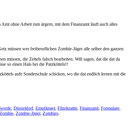
 Amt ohne Arbeit rum ärgern, mit dem Finanzamt läuft auch alles
. Getz müssen wer freiberuflichen Zombie-Jäger alle selber den ganzen
hen müssen, die Zettels falsch bearbeiten. Will sagen, dat die dat da
 so einen Hals bei die Patzköttels!!
köttels aufe Sonderschule schicken, wo die dat endlich lernen mit die
werde
,
Düsseldorf
,
Empfänger
,
Filzekrattie
,
Finanzamt
,
Formulare
,
Zombie
,
Zombie-Jäger
,
Zombies
.