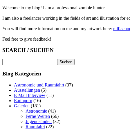
Welcome to my blog! I am a professional zombie hunter.
I am also a freelancer working in the fields of art and illustration for e
You will find more information on me and my artwork here:
ralf-scho
Feel free to give feedback!
SEARCH / SUCHEN
Suchen
nach:
Blog Kategorien
Astronomie und Raumfahrt
(37)
Ausstellungen
(5)
E-Mail Interview
(11)
Earthporn
(16)
Galerien
(181)
Astronomie
(41)
Ferne Welten
(66)
Jugendsünden
(32)
Raumfahrt
(22)