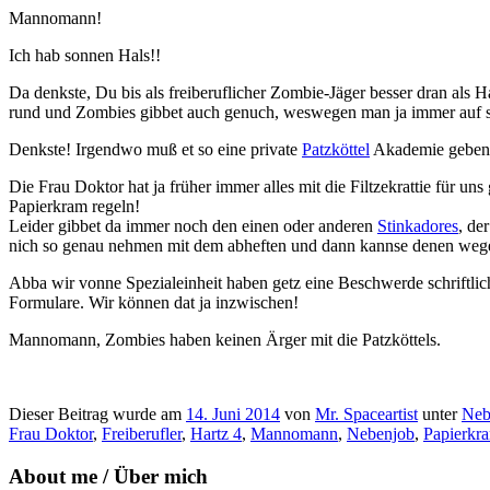
Mannomann!
Ich hab sonnen Hals!!
Da denkste, Du bis als freiberuflicher Zombie-Jäger besser dran als 
rund und Zombies gibbet auch genuch, weswegen man ja immer auf s
Denkste! Irgendwo muß et so eine private
Patzköttel
Akademie geben, 
Die Frau Doktor hat ja früher immer alles mit die Filtzekrattie für un
Papierkram regeln!
Leider gibbet da immer noch den einen oder anderen
Stinkadores
, de
nich so genau nehmen mit dem abheften und dann kannse denen wegen 
Abba wir vonne Spezialeinheit haben getz eine Beschwerde schriftlich
Formulare. Wir können dat ja inzwischen!
Mannomann, Zombies haben keinen Ärger mit die Patzköttels.
Dieser Beitrag wurde am
14. Juni 2014
von
Mr. Spaceartist
unter
Neb
Frau Doktor
,
Freiberufler
,
Hartz 4
,
Mannomann
,
Nebenjob
,
Papierkr
About me / Über mich