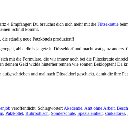
Hartz 4 Empfänger: Du brauchst dich nich mehr mit die
Filtzekrattie
beim
einen Schnitt kommt.
die ständig neue Patzköttels produziert!!
s geregelt, abba die is ja getz in Düsseldorf und macht wat ganz anders
r sich mit die Formulare, die wir immer noch bei die Filtzekrattie einreic
deinem Geld widda hinterher rennen wie sonnen Bekloppten! Da krisse
 aufgeschrieben und mal nach Düsseldorf geschickt, damit die ihre Patz
enjob
veröffentlicht. Schlagwörter:
Akademie
,
Amt ohne Arbeit
,
Besch
am
,
Patzköttel
,
Ruhrpöttisch
,
Sonderschule
,
Spezialeinheit
,
stinkadores
,